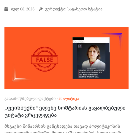
ივლ 08, 2026
ვერდიქტი: საგაზეთო სტატია
ᲒᲐᲓᲐᲛᲝᲬᲛᲔᲑᲣᲚᲘ ᲤᲐᲥᲢᲔᲑᲘ
·
ᲞᲝᲚᲘᲢᲘᲙᲐ
„ფეისბუქში“ ელენე ხოშტარიას გაყალბებული
ციტატა ვრცელდება
მსგავსი შინაარსის განცხადება თავად პოლიტიკოსის
ოფიცილურ გვერდზე, მედიასაშუალებების სოციალურ