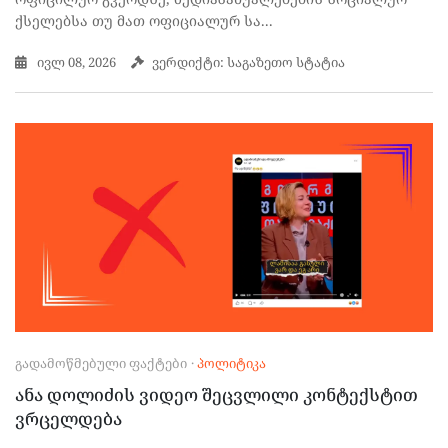
ქსელებსა თუ მათ ოფიციალურ სა...
ივლ 08, 2026
ვერდიქტი: საგაზეთო სტატია
ᲒᲐᲓᲐᲛᲝᲬᲛᲔᲑᲣᲚᲘ ᲤᲐᲥᲢᲔᲑᲘ
·
ᲞᲝᲚᲘᲢᲘᲙᲐ
ანა დოლიძის ვიდეო შეცვლილი კონტექსტით
ვრცელდება