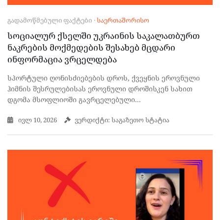
ᲒᲐᲓᲐᲛᲝᲬᲛᲔᲑᲣᲚᲘ ᲤᲐᲥᲢᲔᲑᲘ
·
ᲡᲐᲔᲠᲗᲐᲨᲝᲠᲘᲡᲝ
სოციალურ ქსელში უკრაინის საკალათბურთ
ნაკრების მოქმედების შესახებ მცდარი
ინფორმაცია ვრცელდება
სპორტული ღონისძიებების დროს, ქვეყნის ეროვნული
ჰიმნის შესრულებისას ეროვნული დროშისკენ სახით
დგომა მსოფლიოში გავრცელებული...
ივლ 10, 2026
ვერდიქტი: საგაზეთო სტატია