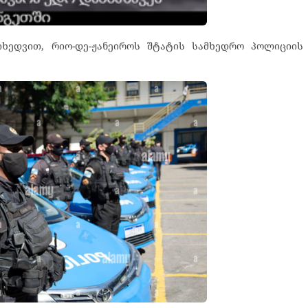
იხედვით, რიო-დე-ჟანეიროს შტატის სამხედრო პოლიციი