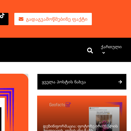
ᲒᲐᲓᲐᲒᲕᲐᲛᲝᲬᲛᲔᲑᲘᲜᲔ ᲤᲐᲥᲢᲘ
Ქართული
ᲧᲕᲔᲚᲐ ᲞᲝᲡᲢᲘᲡ ᲜᲐᲮᲕᲐ
დეზინფორმაცია: ფოტოზე ბრიუსელის
პოლიციის კომისარი ჩანს