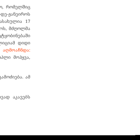
ო, რომელშიც
-დე-ჟანეიროს
ასახულია 17
როს, მძღოლმა
ტყობინებაში
ლიციამ დიდი
ა
აღმოაჩნდა:
რპლი მოჰყვა,
ამოძიება. ამ
ვად აკავებს