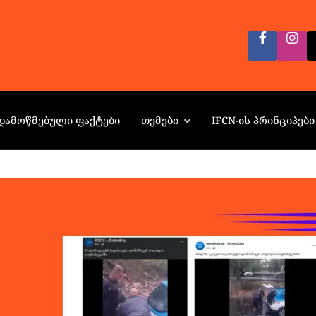
ᲓᲐᲛᲝᲬᲛᲔᲑᲣᲚᲘ ᲤᲐᲥᲢᲔᲑᲘ
ᲗᲔᲛᲔᲑᲘ
IFCN-ᲘᲡ ᲞᲠᲘᲜᲪᲘᲞᲔᲑᲘ