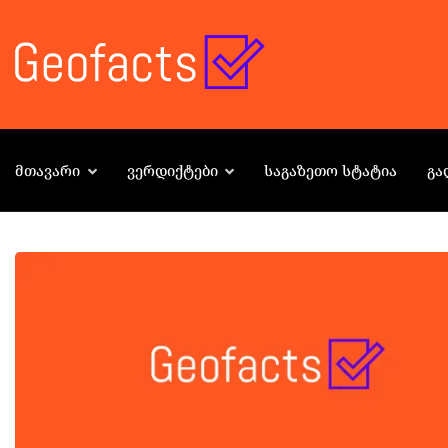
ᲛᲗᲐᲕᲐᲠᲘ
ᲕᲔᲠᲓᲘᲥᲢᲔᲑᲘ
ᲡᲐᲒᲐᲖᲔᲗᲝ ᲡᲢᲐᲢᲘᲐ
ᲒᲐ