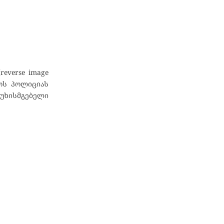
everse image
როს პოლიციას
სუხისმგებელი