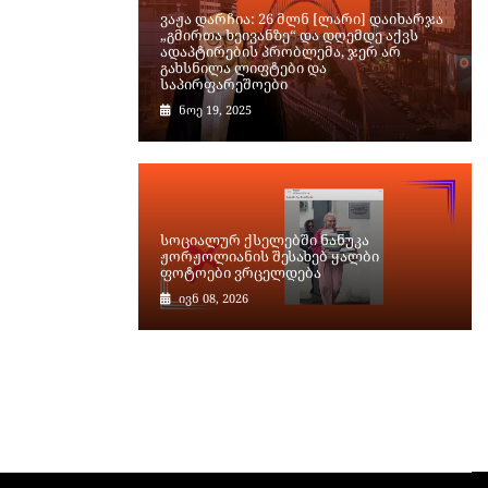
ვაჟა დარჩია: 26 მლნ [ლარი] დაიხარჯა
„გმირთა ხეივანზე“ და დღემდე აქვს
ადაპტირების პრობლემა, ჯერ არ
გახსნილა ლიფტები და
საპირფარეშოები
ნოე 19, 2025
სოციალურ ქსელებში ნანუკა
ჟორჟოლიანის შესახებ ყალბი
ფოტოები ვრცელდება
ივნ 08, 2026