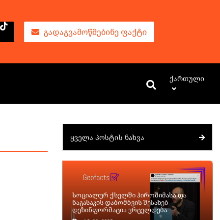
ᲒᲐᲓᲐᲒᲕᲐᲛᲝᲬᲛᲔᲑᲘᲜᲔ ᲤᲐᲥᲢᲘ
Ქართული
ᲧᲕᲔᲚᲐ ᲞᲝᲡᲢᲘᲡ ᲜᲐᲮᲕᲐ
სოციალურ ქსელში ჰიროშიმასა და
ნაგასაკის დაბომბვის შესახებ
დეზინფორმაცია ვრცელდება