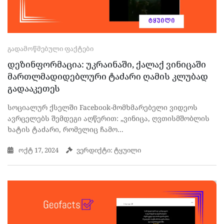
ᲒᲐᲓᲐᲛᲝᲬᲛᲔᲑᲣᲚᲘ ᲤᲐᲥᲢᲔᲑᲘ
დეზინფორმაცია: უკრაინაში, ქალაქ ვინიცაში
მართლმადიდებლური ტაძარი ღამის კლუბად
გადააკეთეს
სოციალურ ქსელში Facebook-მომხმარებელი ვიდეოს
ავრცელებს შემდეგი აღწერით: „ვინიცა, ღვთისმშობლის
ხატის ტაძარი, რომელიც ჩამო...
ოქტ 17, 2024
ვერდიქტი: ტყუილი