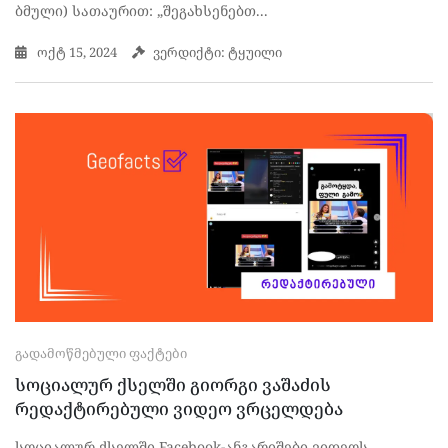
ბმული) სათაურით: „შეგახსენებთ...
ოქტ 15, 2024
ვერდიქტი: ტყუილი
ᲒᲐᲓᲐᲛᲝᲬᲛᲔᲑᲣᲚᲘ ᲤᲐᲥᲢᲔᲑᲘ
სოციალურ ქსელში გიორგი ვაშაძის
რედაქტირებული ვიდეო ვრცელდება
სოციალურ ქსელში Facebook-ანგარიშები ვიდეოს