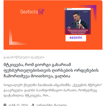
ᲒᲐᲓᲐᲛᲝᲬᲛᲔᲑᲣᲚᲘ ᲤᲐᲥᲢᲔᲑᲘ
მტკიცება, რომ გიორგი გახარიამ
ფეხბურთელებისთვის ღირსების ორდენების
ჩამორთმევა მოითხოვა, ყალბია
სოციალურ ქსელში Facebook-ანგარიშმა „ქვეყნის მტრები“
გაავრცელა ყალბი საინფორმაციო ბარათი, რომელზეც
დატანილია მტკიცება, რო...
ოქტ 15, 2024
ვერდიქტი: ტყუილი