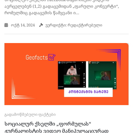
ავრცელებენ (1,2) გადაცემიდან „ფარული კონვერტი“,
რომელშიც გადაცემის წამყვანი ი...
ოქტ 14, 2024
ვერდიქტი: რედაქტირებული
ᲒᲐᲓᲐᲛᲝᲬᲛᲔᲑᲣᲚᲘ ᲤᲐᲥᲢᲔᲑᲘ
სოციალურ ქსელში „ფორმულას“
ჟურნალისტის ვიდეო მანიპულაციურად