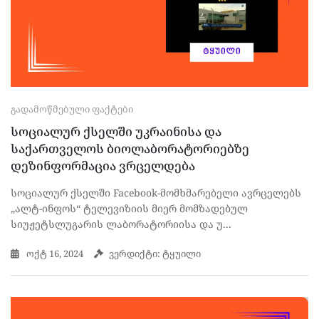
ᲒᲐᲓᲐᲛᲝᲬᲛᲔᲑᲣᲚᲘ ᲤᲐᲥᲢᲔᲑᲘ
სოციალურ ქსელში უკრაინისა და
საქართველოს ბიოლაბორატორიებზე
დეზინფორმაცია ვრცელდება
სოციალურ ქსელში Facebook-მომხმარებელი ავრცელებს
„ალტ-ინფოს“ ტელევიზიის მიერ მომზადებულ
სიუჟეტსლუგარის ლაბორატორიისა და უ...
ოქტ 16, 2024
ვერდიქტი: ტყუილი