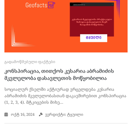
ᲒᲐᲓᲐᲛᲝᲬᲛᲔᲑᲣᲚᲘ ᲤᲐᲥᲢᲔᲑᲘ
კონსპირაცია, თითქოს კესარია აბრამიძის
მკვლელობა დასავლეთის მოწყობილია
სოციალურ ქსელში აქტიურად ვრცელდება კესარია
აბრამიძის მკვლელობასთან დაკავშირებით კონსპირაცია
(1, 2, 3, 4). მტკიცების მიხე...
ოქტ 16, 2024
ვერდიქტი: ტყუილი