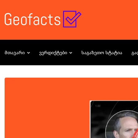
ᲛᲗᲐᲕᲐᲠᲘ
ᲕᲔᲠᲓᲘᲥᲢᲔᲑᲘ
ᲡᲐᲒᲐᲖᲔᲗᲝ ᲡᲢᲐᲢᲘᲐ
ᲒᲐ