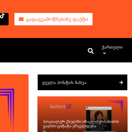
ᲒᲐᲓᲐᲒᲕᲐᲛᲝᲬᲛᲔᲑᲘᲜᲔ ᲤᲐᲥᲢᲘ
Ქართული
ᲧᲕᲔᲚᲐ ᲞᲝᲡᲢᲘᲡ ᲜᲐᲮᲕᲐ
სოციალურ ქსელში ირაკლი კობახიძის
ყალბი ციტატა ვრცელდება