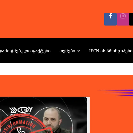
ᲓᲐᲛᲝᲬᲛᲔᲑᲣᲚᲘ ᲤᲐᲥᲢᲔᲑᲘ
ᲗᲔᲛᲔᲑᲘ
IFCN-ᲘᲡ ᲞᲠᲘᲜᲪᲘᲞᲔᲑᲘ