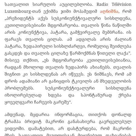
სათვალით სიარულის აუცილებლობა. Radio Télévision
Luxembourg-თან ექიმმა ჯიმი მოჰამედიმ
აღნიშნა
, რომ
„პრეზიდენტს აქვს სუბკონიუნქტივალური სისხლდენა,
კეთილთვისებიანი მდგომარეობა. თვალის წინა ნაწილში
არის კონიუნქტივა, პატარა, გამჭვირვალე მემბრანა. ის
ფარავს თვალის ცილას. ამ ადგილას არის ძალიან
პატარა, ზედაპირული სისხლძარღვი, რომელიც შეიძლება
გასკდეს და თვალის ცილაზე წარმოქმნას წითელი ლაქა”.
მისივე თქმით, „ეს მდგომარეობა კეთილთვისებიანია,
რადგან მხოლოდ თვალის ზედაპირს აზიანებს. თვალის
შიგნით კი სისხლდენას არ იწვევს. ეს ნიშნავს, რომ ამ
დროს ადამიანი არ განიცდის ტკივილს ან მხედველობის
პრობლემებს. სუბკონიუნქტივალური სისხლდენა
იზოლირებულად ხდება და სპონტანურად ქრება
ყოველგვარი ჩარევის გარეშე“.
ამდენად, მცდარია ინფორმაცია, თითქოს დონალდ
ტრამპა ბრიჯიტ მაკრონი განასახიერა გავრცელებულ
ვიდეოში. დამატებით, არ დასტურდება, რომ მაკრონი
მზის სათვალით მეუღლისგან მიყენებულ დაზიანებას