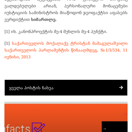
ვალდებულები არიან, პერსონალური მონაცემები
იუსტიციის სამინისტროს მიაწოდონ ჯეოფაქტსი აფასებს
ვერდიქტით
სიმართლე.
[1] იხ. კანონპროექტის მე-4 მუხლის მე-4 პუნქტი.
[1]
საქართველოს მოქალაქე ტრისტან მამაგულაშვილი
საქართველოს პარლამენტის წინააღმდეგ, №1/3/534, 11
ივნისი, 2013
ᲧᲕᲔᲚᲐ ᲞᲝᲡᲢᲘᲡ ᲜᲐᲮᲕᲐ