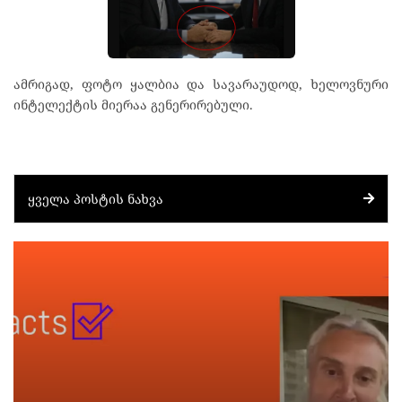
ამრიგად, ფოტო ყალბია და სავარაუდოდ, ხელოვნური
ინტელექტის მიერაა გენერირებული.
ᲧᲕᲔᲚᲐ ᲞᲝᲡᲢᲘᲡ ᲜᲐᲮᲕᲐ