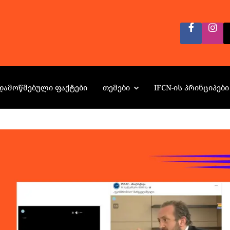
ᲓᲐᲛᲝᲬᲛᲔᲑᲣᲚᲘ ᲤᲐᲥᲢᲔᲑᲘ
ᲗᲔᲛᲔᲑᲘ
IFCN-ᲘᲡ ᲞᲠᲘᲜᲪᲘᲞᲔᲑᲘ