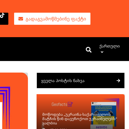
ᲒᲐᲓᲐᲒᲕᲐᲛᲝᲬᲛᲔᲑᲘᲜᲔ ᲤᲐᲥᲢᲘ
Ქართული
ᲧᲕᲔᲚᲐ ᲞᲝᲡᲢᲘᲡ ᲜᲐᲮᲕᲐ
მოწოდება „უკრაინა-საქართველოს
მატჩის წინ დავუჩოქოთ უკრაინელებს“
ყალბია