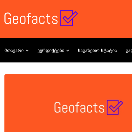
ᲛᲗᲐᲕᲐᲠᲘ
ᲕᲔᲠᲓᲘᲥᲢᲔᲑᲘ
ᲡᲐᲒᲐᲖᲔᲗᲝ ᲡᲢᲐᲢᲘᲐ
ᲒᲐ