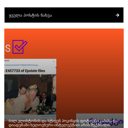
ᲧᲕᲔᲚᲐ ᲞᲝᲡᲢᲘᲡ ᲜᲐᲮᲕᲐ
ბილ კლინტონის და სტივენ ჰოკინგის ფოტოები კაბასა და
დიადემაში ხელოვნური ინტელექტით არის შექმნილი