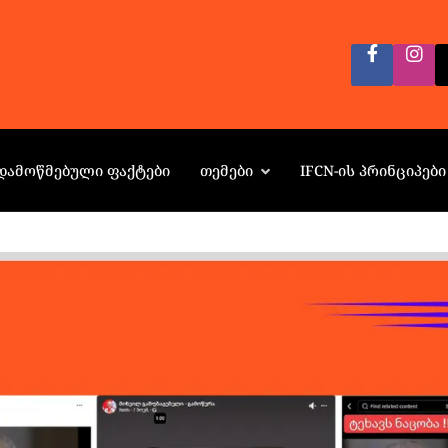
ᲓᲐᲛᲝᲬᲛᲔᲑᲣᲚᲘ ᲤᲐᲥᲢᲔᲑᲘ
ᲗᲔᲛᲔᲑᲘ
IFCN-ᲘᲡ ᲞᲠᲘᲜᲪᲘᲞᲔᲑᲘ