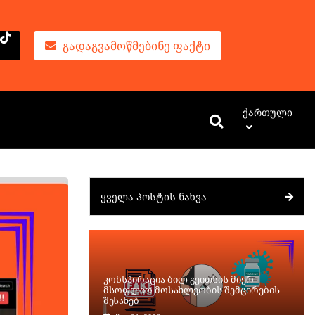
ᲒᲐᲓᲐᲒᲕᲐᲛᲝᲬᲛᲔᲑᲘᲜᲔ ᲤᲐᲥᲢᲘ
Ქართული
ᲧᲕᲔᲚᲐ ᲞᲝᲡᲢᲘᲡ ᲜᲐᲮᲕᲐ
კონსპირაცია ბილ გეითსის მიერ
მსოფლიო მოსახლეობის შემცირების
შესახებ