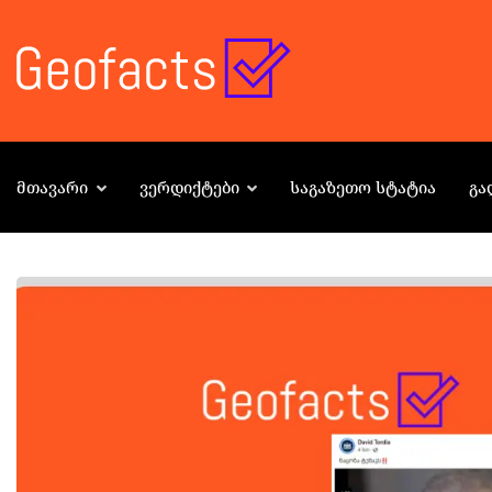
ᲛᲗᲐᲕᲐᲠᲘ
ᲕᲔᲠᲓᲘᲥᲢᲔᲑᲘ
ᲡᲐᲒᲐᲖᲔᲗᲝ ᲡᲢᲐᲢᲘᲐ
ᲒᲐ