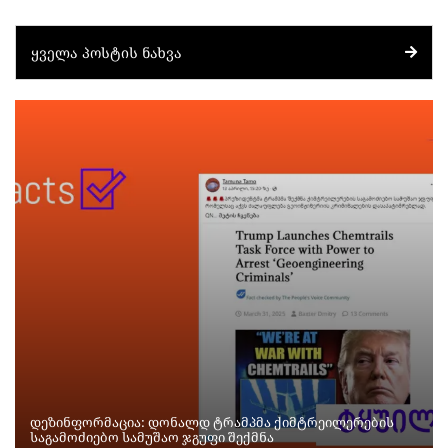
ᲧᲕᲔᲚᲐ ᲞᲝᲡᲢᲘᲡ ᲜᲐᲮᲕᲐ
დეზინფორმაცია: დონალდ ტრამპმა ქიმტრეილერების
საგამოძიებო სამუშაო ჯგუფი შექმნა