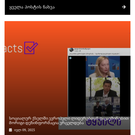
ᲧᲕᲔᲚᲐ ᲞᲝᲡᲢᲘᲡ ᲜᲐᲮᲕᲐ
სოციალურ ქსელში ევროპელი ლიდერებთან დაკავშირებით
მორიგი დეზინფორმაცია ვრცელდება
ივლ 09, 2025