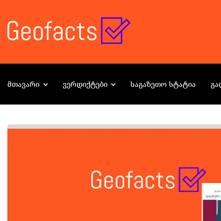
ᲛᲗᲐᲕᲐᲠᲘ
ᲕᲔᲠᲓᲘᲥᲢᲔᲑᲘ
ᲡᲐᲒᲐᲖᲔᲗᲝ ᲡᲢᲐᲢᲘᲐ
ᲒᲐ