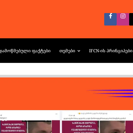
ᲓᲐᲛᲝᲬᲛᲔᲑᲣᲚᲘ ᲤᲐᲥᲢᲔᲑᲘ
ᲗᲔᲛᲔᲑᲘ
IFCN-ᲘᲡ ᲞᲠᲘᲜᲪᲘᲞᲔᲑᲘ