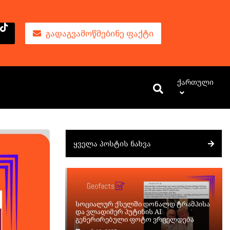
ᲒᲐᲓᲐᲒᲕᲐᲛᲝᲬᲛᲔᲑᲘᲜᲔ ᲤᲐᲥᲢᲘ
Ქართული
ᲧᲕᲔᲚᲐ ᲞᲝᲡᲢᲘᲡ ᲜᲐᲮᲕᲐ
სოციალურ ქსელში დონალდ ტრამპისა
და ვლადიმერ პუტინის AI
გენერირებული ფოტო ვრცელდება