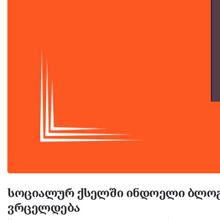
სოციალურ ქსელში ინდოელი ბლოგ
ვრცელდება