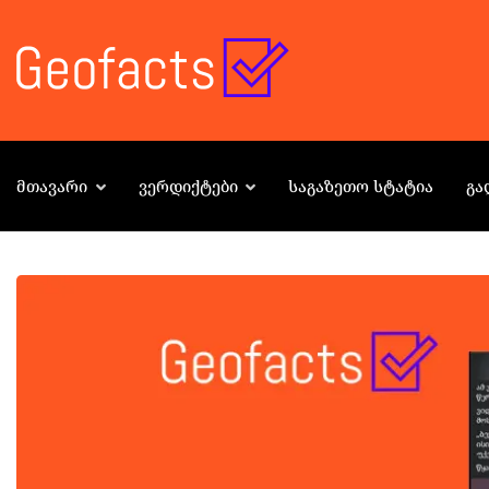
ᲛᲗᲐᲕᲐᲠᲘ
ᲕᲔᲠᲓᲘᲥᲢᲔᲑᲘ
ᲡᲐᲒᲐᲖᲔᲗᲝ ᲡᲢᲐᲢᲘᲐ
ᲒᲐ