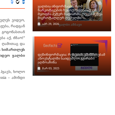
ყალბია ინფორმაცია, რომ
ნარკოტიკების ზემოქმედების ქვეშ
მყოფმა პეტერ მადიარმა ლეკვი შეწვა
მიკროტალღურ ღუმელში
ცელეს ვიდეო,
აპრ 29, 2026
ჟება, რადგან
ს გოგონასთან
ა აქ, ძმაო!”
ა ღამითაც და
ა სიმართლეს
დეზინფორმაცია: რუსეთის უშიშროებამ
ვიდეო ყალბი
აზოვსტალში საიდუმლო გვირაბი
აღმოაჩინა
მარ 03, 2025
 ჰყავს, ხოლო
ssia – ამინდი