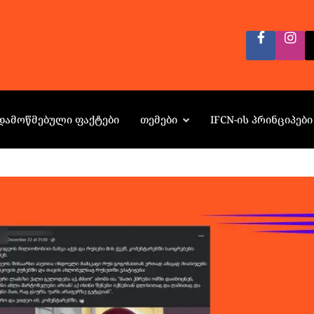
ᲓᲐᲛᲝᲬᲛᲔᲑᲣᲚᲘ ᲤᲐᲥᲢᲔᲑᲘ
ᲗᲔᲛᲔᲑᲘ
IFCN-ᲘᲡ ᲞᲠᲘᲜᲪᲘᲞᲔᲑᲘ