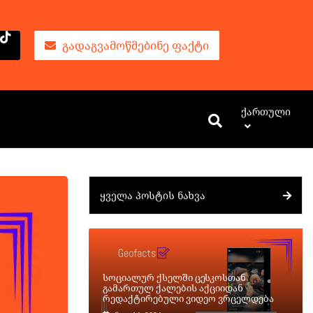
ᲒᲐᲓᲐᲒᲕᲐᲛᲝᲬᲛᲔᲑᲘᲜᲔ ᲤᲐᲥᲢᲘ
Ქართული
ᲧᲕᲔᲚᲐ ᲞᲝᲡᲢᲘᲡ ᲜᲐᲮᲕᲐ
სოციალურ ქსელში ცესკოსთან
გამართულ ქალების აქციიდან
რედაქტირებული ვიდეო ვრცელდება