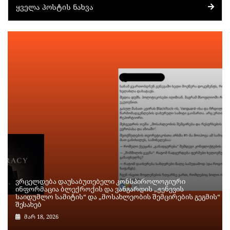
ᲧᲕᲔᲚᲐ ᲞᲝᲡᲢᲘᲡ ᲜᲐᲮᲕᲐ
ვრცელდება დაუსაბუთებელი კონსპიროლოგიური
ინფორმაცია ბლექროქის და ვანგარდის „ჟენევის
საიდუმლო სამიტის“ და „მოსახლეობის შემცირების გეგმის“
შესახებ
მარ 18, 2026