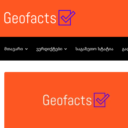
ᲛᲗᲐᲕᲐᲠᲘ
ᲕᲔᲠᲓᲘᲥᲢᲔᲑᲘ
ᲡᲐᲒᲐᲖᲔᲗᲝ ᲡᲢᲐᲢᲘᲐ
ᲒᲐ