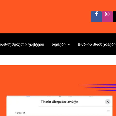
ᲓᲐᲛᲝᲬᲛᲔᲑᲣᲚᲘ ᲤᲐᲥᲢᲔᲑᲘ
ᲗᲔᲛᲔᲑᲘ
IFCN-ᲘᲡ ᲞᲠᲘᲜᲪᲘᲞᲔᲑᲘ