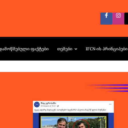
ᲓᲐᲛᲝᲬᲛᲔᲑᲣᲚᲘ ᲤᲐᲥᲢᲔᲑᲘ
ᲗᲔᲛᲔᲑᲘ
IFCN-ᲘᲡ ᲞᲠᲘᲜᲪᲘᲞᲔᲑᲘ