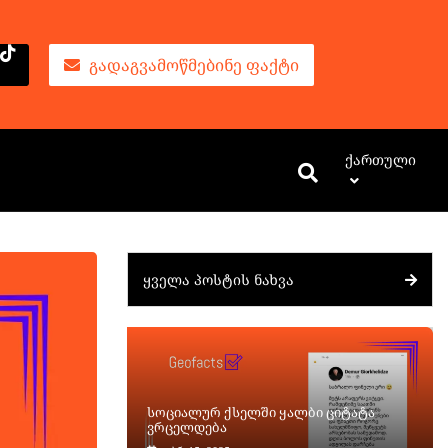
ᲒᲐᲓᲐᲒᲕᲐᲛᲝᲬᲛᲔᲑᲘᲜᲔ ᲤᲐᲥᲢᲘ
Ქართული
ᲧᲕᲔᲚᲐ ᲞᲝᲡᲢᲘᲡ ᲜᲐᲮᲕᲐ
სოციალურ ქსელში ყალბი ციტატა
ვრცელდება