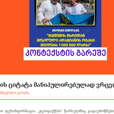
ძის ციტატა მანიპულირებულად ვრც
ნტექსტის გარეშე
ლი დეზინფორმაცია „ჯეოფაქტსს“ წარსულშიც გადაუმოწმები