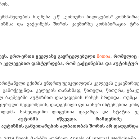
როს.
მანელების ხსენება ე.წ. „ქიმიური ბილიკების“ კონსპირა
ტიზმსა და ვაქცინებს შორის კავშირზე კონსპირაცია ტრა
წვევს, ერთ-ერთი ყველაზე გავრცელებული
მითია
, რომელიც
რო კვლევებით დასტურდება, რომ ვაქცინებსა და აუტისტურ
, ბრიტანელი ექიმის ენდრიუ უეიკფილდის კვლევას უკავშირდ
გამოქვეყნდა. კვლევის თანახმად, წითელა, წითურა, ყბაყურ
ელ ბავშვებში აუტიზმით დაავადების რისკს ზრდიდა. თუმცა
ედურული შეცდომების, დადგენილი ფინანსურ ინტერესთა კო
ფილდმა სამედიცინო ლიცენზია დაკარგა და სტატია ჟ
აუტიზმს
იწვევდა, რამდენიმე მა
აუტიზმის
განვითარების
ალბათობას
შორის
არ
დადგინდა
019 წლის მარტში ჟურნალ Annals of Internal Medicine-ში