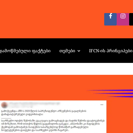
ᲓᲐᲛᲝᲬᲛᲔᲑᲣᲚᲘ ᲤᲐᲥᲢᲔᲑᲘ
ᲗᲔᲛᲔᲑᲘ
IFCN-ᲘᲡ ᲞᲠᲘᲜᲪᲘᲞᲔᲑᲘ