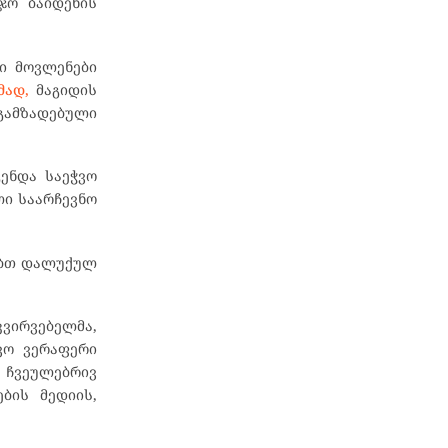
ჯო ბაიდენის
ი მოვლენები
მად,
მაგიდის
 გამზადებული
გენდა საეჭვო
ლი საარჩევნო
ღებთ დალუქულ
ვირვებელმა,
ვო ვერაფერი
ს ჩვეულებრივ
ბის მედიის,