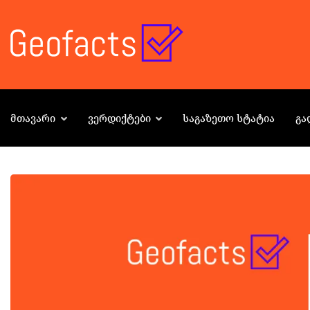
ᲛᲗᲐᲕᲐᲠᲘ
ᲕᲔᲠᲓᲘᲥᲢᲔᲑᲘ
ᲡᲐᲒᲐᲖᲔᲗᲝ ᲡᲢᲐᲢᲘᲐ
ᲒᲐ