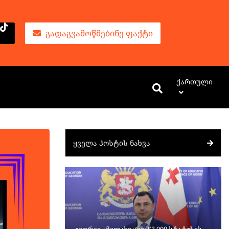
ᲒᲐᲓᲐᲒᲕᲐᲛᲝᲬᲛᲔᲑᲘᲜᲔ ᲤᲐᲥᲢᲘ
Ქართული
ᲧᲕᲔᲚᲐ ᲞᲝᲡᲢᲘᲡ ᲜᲐᲮᲕᲐ
გიორგი ამილახვარი: 52 000 სტატუსის