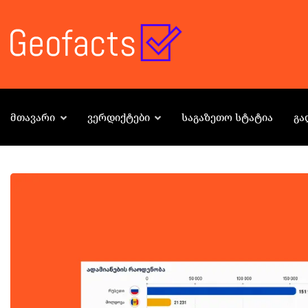
ᲛᲗᲐᲕᲐᲠᲘ
ᲕᲔᲠᲓᲘᲥᲢᲔᲑᲘ
ᲡᲐᲒᲐᲖᲔᲗᲝ ᲡᲢᲐᲢᲘᲐ
ᲒᲐ