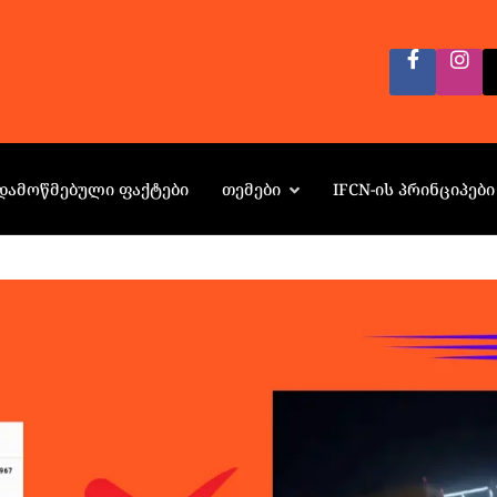
ᲓᲐᲛᲝᲬᲛᲔᲑᲣᲚᲘ ᲤᲐᲥᲢᲔᲑᲘ
ᲗᲔᲛᲔᲑᲘ
IFCN-ᲘᲡ ᲞᲠᲘᲜᲪᲘᲞᲔᲑᲘ