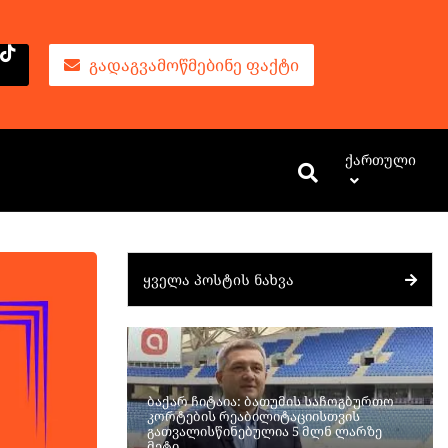
ᲒᲐᲓᲐᲒᲕᲐᲛᲝᲬᲛᲔᲑᲘᲜᲔ ᲤᲐᲥᲢᲘ
Ქართული
ᲧᲕᲔᲚᲐ ᲞᲝᲡᲢᲘᲡ ᲜᲐᲮᲕᲐ
ბაქარ ჩიტაია: ბათუმის საჩოგბურთო
კორტების რეაბილიტაციისთვის
გათვალისწინებულია 5 მლნ ლარზე
მეტი.