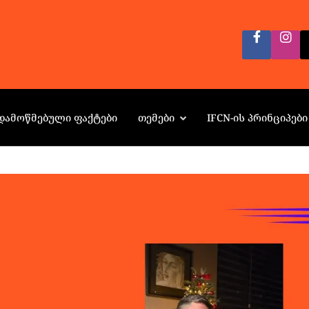
ᲓᲐᲛᲝᲬᲛᲔᲑᲣᲚᲘ ᲤᲐᲥᲢᲔᲑᲘ
ᲗᲔᲛᲔᲑᲘ
IFCN-ᲘᲡ ᲞᲠᲘᲜᲪᲘᲞᲔᲑᲘ