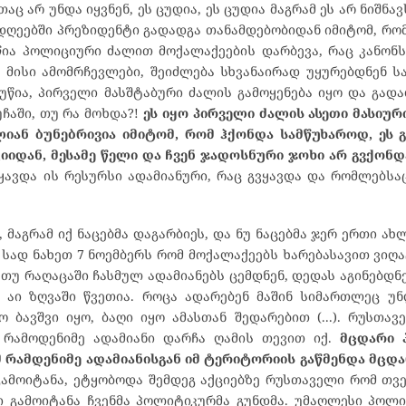
 არ უნდა იყვნენ, ეს ცუდია, ეს ცუდია მაგრამ ეს არ ნიშნავ
 დღეებში პრეზიდენტი გადადგა თანამდებობიდან იმიტომ, რომ
ა პოლიციური ძალით მოქალაქეების დარბევა, რაც კანონს 
ნ მისი ამომრჩევლები, შეიძლება სხვანაირად უყურებდნენ ს
უწია, პირველი მასშტაბური ძალის გამოყენება იყო და გადა
უჩაში, თუ რა მოხდა?!
ეს იყო პირველი ძალის ასეთი მასიურ
იან ბუნებრივია იმიტომ, რომ ჰქონდა სამწუხაროდ, ეს გ
დან, მესამე წელი და ჩვენ ჯადოსნური ჯოხი არ გვქონდა
ყავდა ის რესურსი ადამიანური, რაც გვყავდა და რომლებსა
, მაგრამ იქ ნაცებმა დაგარბიეს, და ნუ ნაცებმა ჯერ ერთი ა
ო სად ნახეთ 7 ნოემბერს რომ მოქალაქეებს ხარებასავით ვიღ
 თუ რაღაცაში ჩასმულ ადამიანებს ცემდნენ, დედას აგინებდნე
 აი ზღვაში წვეთია. როცა ადარებენ მაშინ სიმართლეც უნ
 ბავშვი იყო, ბაღი იყო ამასთან შედარებით (...). რუსთავ
 რამოდენიმე ადამიანი დარჩა ღამის თევით იქ.
მცდარი 
მ რამდენიმე ადამიანისგან იმ ტერიტორიის გაწმენდა მცდ
ამოიტანა, ეტყობოდა შემდეგ აქციებზე რუსთაველი რომ თვ
ი გამოიტანა ჩვენმა პოლიტიკურმა გუნდმა. უმაღლესი პოლ