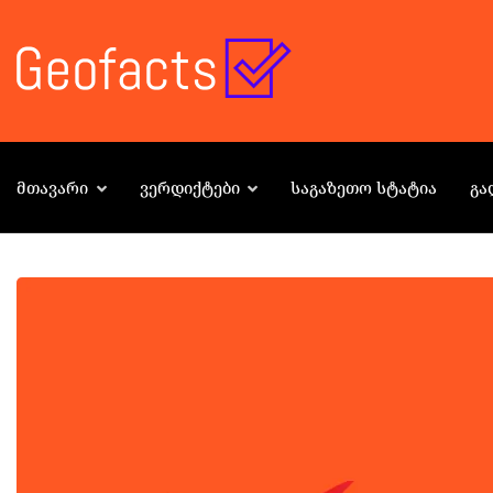
ᲛᲗᲐᲕᲐᲠᲘ
ᲕᲔᲠᲓᲘᲥᲢᲔᲑᲘ
ᲡᲐᲒᲐᲖᲔᲗᲝ ᲡᲢᲐᲢᲘᲐ
ᲒᲐ