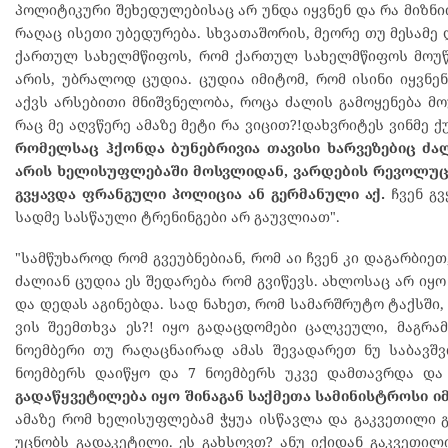
პოლიტიკური შეხედულებისაც არ უნდა იყვნენ და რა მიზნითაც
რაღაც ისეთი უბედურება. სხვათაშორის, მეორე თუ მესამე
ქართულ სახელმწიფოს, რომ ქართულ სახელმწიფოს მოუწი
არის, უბრალოდ ცუდია. ცუდია იმიტომ, რომ ისინი იყვნე
აქვს არსებითი მნიშვნელობა, როცა ძალის გამოყენება მო
რაც მე აღვწერე ამაზე მეტი რა ვიცით?!დახვრიტეს ვინმე ქ
რომელსაც ჰქონდა ბუნებრივია თავისი ხარვეზებიც ძალ
არის ხელისუფლებაში მოსვლიდან, ვარდების რევოლუციი
გვყავდა ფრანგული პოლიცია ან გერმანული აქ.
ჩვენ გვ
სადმე სასწაული ტრენინგები არ გაუვლიათ".
"სამწუხაროდ რომ გვეუბნებიან, რომ აი ჩვენ კი დაგარბიეთ
ძალიან ცუდია ეს შედარება რომ გვიწევს. ახლოსაც არ იყ
და დედას აგინებდა. სად ნახეთ, რომ სამარშრუტო ტაქსში,
ვის შეემთხვა ეს?! იყო გადაცდომები ცალკეული, მაგრამ
ნოემბერი თუ რაღაცნაირად ამას შევადარეთ ნუ საბავშვო
ნოემბერს დაიწყო და 7 ნოემბერს უკვე დამთავრდა და
გადაწყვეტილება იყო შინაგან საქმეთა სამინისტროსი ი
ამაზე რომ ხელისუფლებამ ჭყუა ისწავლა და გაკვეთილი გ
უცნობს გადაკეტილი. ეს გახსოვთ? ანუ იქიდან გაკვეთილ