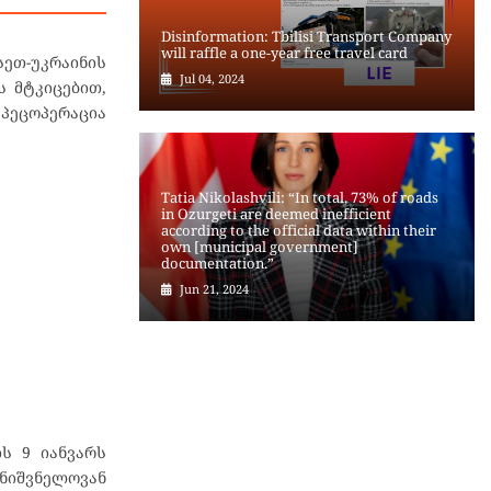
Disinformation: Tbilisi Transport Company
will raffle a one-year free travel card
სეთ-უკრაინის
Jul 04, 2024
ს მტკიცებით,
პეცოპერაცია
Tatia Nikolashvili: “In total, 73% of roads
in Ozurgeti are deemed inefficient
according to the official data within their
own [municipal government]
documentation.”
Jun 21, 2024
ს 9 იანვარს
იშვნელოვან