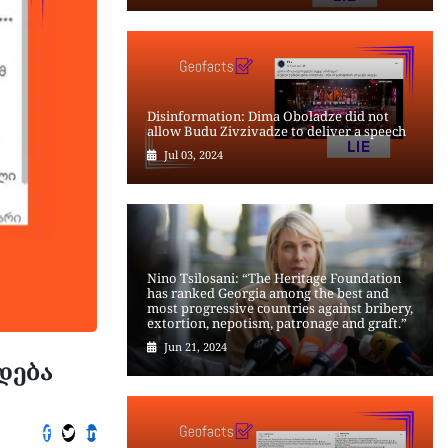
Disinformation: Dima Oboladze did not
allow Budu Zivzivadze to deliver a speech
Jul 03, 2024
Nino Tsilosani: “The Heritage Foundation
has ranked Georgia among the best and
most progressive countries against bribery,
extortion, nepotism, patronage and graft.”
Jun 21, 2024
დება