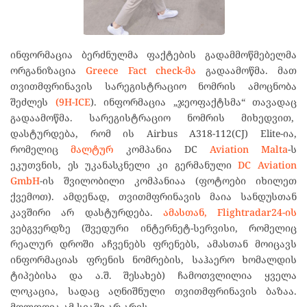
ინფორმაცია ბერძნულმა ფაქტების გადამმოწმებელმა
ორგანიზაცია
Greece Fact check-მა
გადაამოწმა. მათ
თვითმფრინავის სარეგისტრაციო ნომრის ამოცნობა
შეძლეს
(9H-ICE
). ინფორმაცია „ჯეოფაქტსმა“ თავადაც
გადაამოწმა. სარეგისტრაციო ნომრის მიხედვით,
დასტურდება, რომ ის Airbus A318-112(CJ) Elite-ია,
რომელიც
მალტურ
კომპანია DC
Aviation Malta
-ს
ეკუთვნის, ეს უკანასკნელი კი გერმანული
DC Aviation
GmbH
-ის შვილობილი კომპანიაა (ფოტოები იხილეთ
ქვემოთ). ამდენად, თვითმფრინავის მაია სანდუსთან
კავშირი არ დასტურდება.
ამასთან, Flightradar24-ის
ვებგვერდზე (შვედური ინტერნეტ-სერვისი, რომელიც
რეალურ დროში აჩვენებს ფრენებს, ამასთან მოიცავს
ინფორმაციას ფრენის ნომრების, საჰაერო ხომალდის
ტიპებისა და ა.შ. შესახებ) ჩამოთვლილია ყველა
ლოკაცია, სადაც აღნიშნული თვითმფრინავის ბაზაა.
მოლდოვა ამ სიაში არ არის.