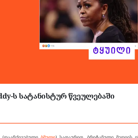
iddy-ს სატანისტურ წვეულებაში
ს
(დაარქივებული
ბმული
) სათაურით „ბრიტანული მედიის ი