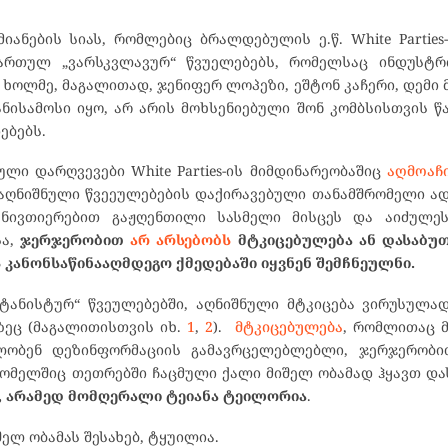
ანების სიას, რომლებიც ბრალდებულის ე.წ. White Parties
ართულ „ვარსკვლავურ“ წვუელებებს, რომელსაც ინდუსტრ
ხოლმე, მაგალითად, ჯენიფერ ლოპეზი, ეშტონ კაჩერი, დემი მ
ისამოსი იყო, არ არის მოხსენიებული შონ კომბსისთვის წ
ებებს.
ლი დარღვევები White Parties-ის მიმდინარეობაშიც
აღმოაჩ
ი აღნიშნული წვეეულებების დაქირავებული თანამშრომელი ა
 ნივთიერებით გაჟღენთილი სასმელი მისცეს და აიძულეს
სა,
ჯერჯერობით
არ არსებობს
მტკიცებულება ან დასაბუთ
ის კანონსაწინააღმდეგო ქმედებაში იყვნენ შემჩნეულნი.
ატანისტურ“ წვეულებებში, აღნიშნული მტკიცება ვირუსულა
ეც (მაგალითისთვის იხ.
1
,
2
).
მტკიცებულება
, რომლითაც 
ილობენ დეზინფორმაციის გამავრცელებლებლი, ჯერჯერობი
რომელშიც თეთრებში ჩაცმული ქალი მიშელ ობამად ჰყავთ დ
, არამედ მომღერალი ტეიანა ტეილორია
.
ელ ობამას შესახებ, ტყუილია.