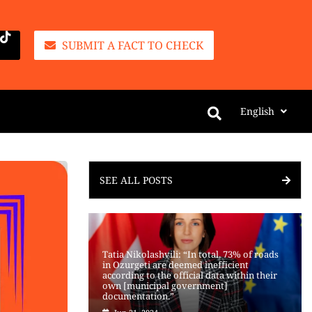
SUBMIT A FACT TO CHECK
English
SEE ALL POSTS
Tatia Nikolashvili: “In total, 73% of roads
in Ozurgeti are deemed inefficient
according to the official data within their
own [municipal government]
documentation.”