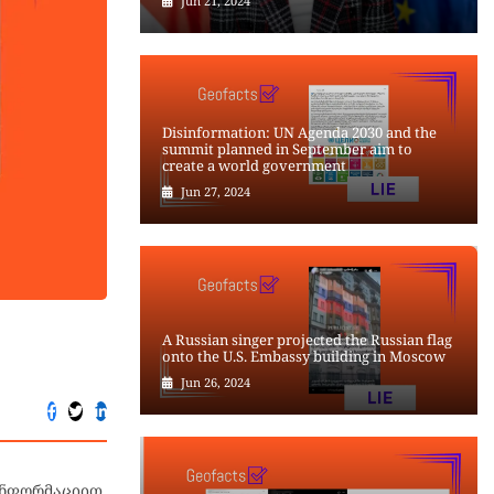
Jun 21, 2024
Disinformation: UN Agenda 2030 and the
summit planned in September aim to
create a world government
Jun 27, 2024
A Russian singer projected the Russian flag
onto the U.S. Embassy building in Moscow
Jun 26, 2024
ნფორმაციით,