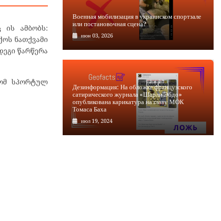
Военная мобилизация в украинском спортзале
или постановочная сцена?
 ის ამბობს:
июн 03, 2026
ქოს ნათქვამი
დეგი წარწერა
რომ სპორტულ
Дезинформация: На обложке французского
сатирического журнала «Шарли Эбдо»
опубликована карикатура на главу МОК
Томаса Баха
июл 19, 2024