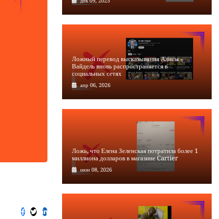
дек 09, 2025
Ложный перевод высказывания Алисы
Вайдель вновь распространяется в
социальных сетях
апр 06, 2026
Ложь, что Елена Зеленская потратила более 1
миллиона долларов в магазине Cartier
июн 08, 2026