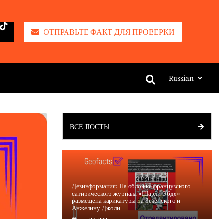
ОТПРАВЬТЕ ФАКТ ДЛЯ ПРОВЕРКИ
Russian
ВСЕ ПОСТЫ
Дезинформация: На обложке французского
сатирического журнала «Шарли Эбдо»
размещена карикатуры на Зеленского и
Анжелину Джоли