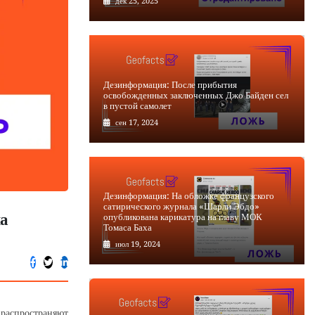
дек 25, 2025
Дезинформация: После прибытия
освобожденных заключенных Джо Байден сел
в пустой самолет
сен 17, 2024
Дезинформация: На обложке французского
сатирического журнала «Шарли Эбдо»
на
опубликована карикатура на главу МОК
Томаса Баха
июл 19, 2024
распространяют