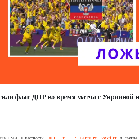
или флаг ДНР во время матча с Украиной 
ские СМИ, в частности
ТАСС
,
РЕН ТВ
,
Lenta.ru
,
Vesti.ru
и другие 