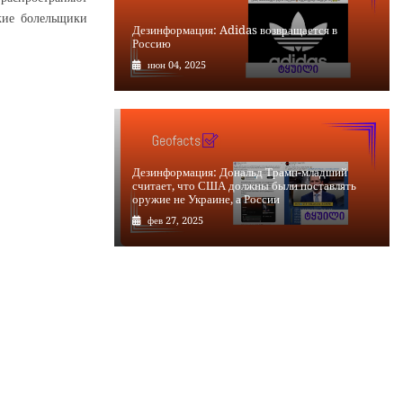
кие болельщики
Дезинформация: Adidas возвращается в
Россию
июн 04, 2025
Дезинформация: Дональд Трамп-младший
считает, что США должны были поставлять
оружие не Украине, а России
фев 27, 2025