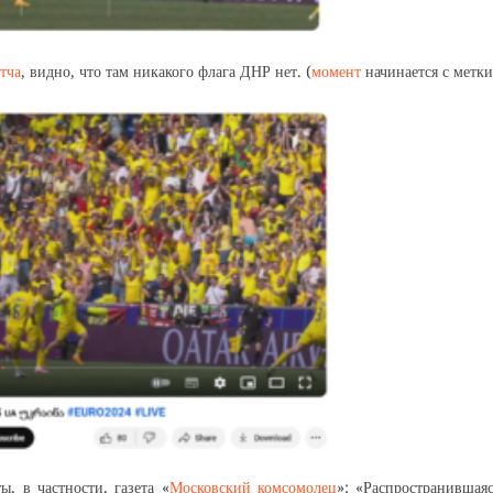
тча
, видно, что там никакого флага ДНР нет. (
момент
начинается с метки
ы, в частности, газета «
Московский комсомолец
»: «Распространившая