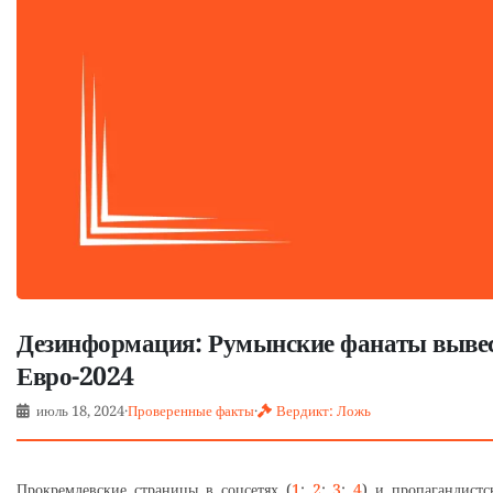
Дезинформация: Румынские фанаты вывес
Евро-2024
июль 18, 2024
·
Проверенные факты
·
Вердикт: Ложь
Прокремлевские страницы в соцсетях (
1
;
2
;
3
;
4
) и пропагандист