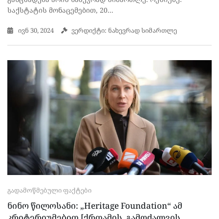
საქსტატის მონაცემებით, 20...
ივნ 30, 2024
ვერდიქტი: ნახევრად სიმართლე
ᲒᲐᲓᲐᲛᲝᲬᲛᲔᲑᲣᲚᲘ ᲤᲐᲥᲢᲔᲑᲘ
ნინო წილოსანი: „Heritage Foundation“ ამ
კრიტერიუმებით [ქრთამის, გამოძალვის,