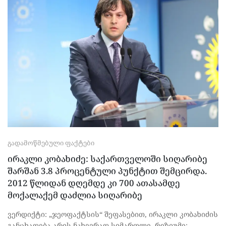
ᲒᲐᲓᲐᲛᲝᲬᲛᲔᲑᲣᲚᲘ ᲤᲐᲥᲢᲔᲑᲘ
ირაკლი კობახიძე: საქართველოში სიღარიბე
შარშან 3.8 პროცენტული პუნქტით შემცირდა.
2012 წლიდან დღემდე კი 700 ათასამდე
მოქალაქემ დაძლია სიღარიბე
ვერდიქტი: „ჯეოფაქტსის“ შეფასებით, ირაკლი კობახიძის
განცხადება არის ნახევრად სიმართლე. რეზიუმე: