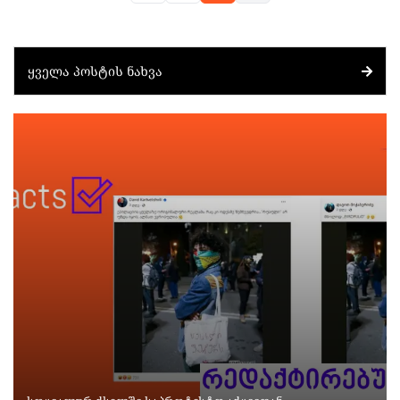
ᲧᲕᲔᲚᲐ ᲞᲝᲡᲢᲘᲡ ᲜᲐᲮᲕᲐ