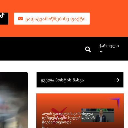
ᲒᲐᲓᲐᲒᲕᲐᲛᲝᲬᲛᲔᲑᲘᲜᲔ ᲤᲐᲥᲢᲘ
Ქართული
ᲧᲕᲔᲚᲐ ᲞᲝᲡᲢᲘᲡ ᲜᲐᲮᲕᲐ
ალის ვაიდელის გამოსვლა
ბუნდესტაგში ზელენსკის არ
მიემართებოდა