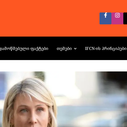
ᲓᲐᲛᲝᲬᲛᲔᲑᲣᲚᲘ ᲤᲐᲥᲢᲔᲑᲘ
ᲗᲔᲛᲔᲑᲘ
IFCN-ᲘᲡ ᲞᲠᲘᲜᲪᲘᲞᲔᲑᲘ