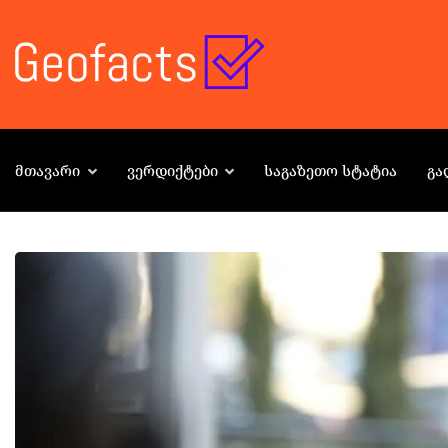
ᲛᲗᲐᲕᲐᲠᲘ
ᲕᲔᲠᲓᲘᲥᲢᲔᲑᲘ
ᲡᲐᲒᲐᲖᲔᲗᲝ ᲡᲢᲐᲢᲘᲐ
ᲒᲐ