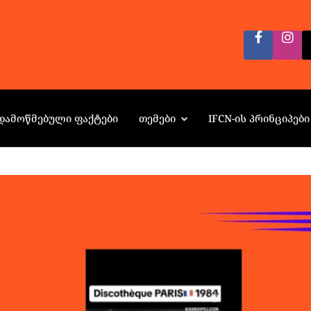
ᲓᲐᲛᲝᲬᲛᲔᲑᲣᲚᲘ ᲤᲐᲥᲢᲔᲑᲘ
ᲗᲔᲛᲔᲑᲘ
IFCN-ᲘᲡ ᲞᲠᲘᲜᲪᲘᲞᲔᲑᲘ