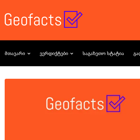
ᲛᲗᲐᲕᲐᲠᲘ
ᲕᲔᲠᲓᲘᲥᲢᲔᲑᲘ
ᲡᲐᲒᲐᲖᲔᲗᲝ ᲡᲢᲐᲢᲘᲐ
ᲒᲐ