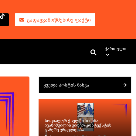
ᲒᲐᲓᲐᲒᲕᲐᲛᲝᲬᲛᲔᲑᲘᲜᲔ ᲤᲐᲥᲢᲘ
Ქართული
ᲧᲕᲔᲚᲐ ᲞᲝᲡᲢᲘᲡ ᲜᲐᲮᲕᲐ
სოციალურ ქსელში ბიძინა
ივანიშვილის ვიდეო კონტექსტის
გარეშე ვრცელდება