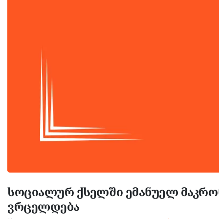
სოციალურ ქსელში ემანუელ მაკრო
ვრცელდება