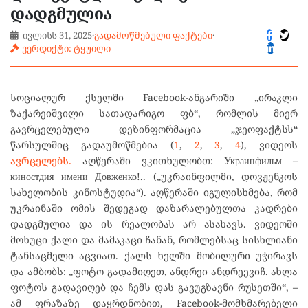
დადგმულია
ივლისს 31, 2025
·
გადამოწმებული ფაქტები
·
ვერდიქტი: ტყუილი
სოციალურ ქსელში Facebook-ანგარიში „ირაკლი
ზაქარეიშვილი სათადარიგო ფბ“, რომლის მიერ
გავრცელებული დეზინფორმაცია „ჯეოფაქტსს“
წარსულშიც გადაუმოწმებია (
1
,
2
,
3
,
4
), ვიდეოს
ავრცელებს.
აღწერაში ვკითხულობთ: Украинфильм –
киностдия имени Довженко!.. („უკრაინფილმი, დოვჟენკოს
სახელობის კინოსტუდია“). აღწერაში იგულისხმება, რომ
უკრაინაში ომის შედეგად დაზარალებულთა კადრები
დადგმულია და ის რეალობას არ ასახავს. ვიდეოში
მოხუცი ქალი და მამაკაცი ჩანან, რომლებსაც სისხლიანი
ტანსაცმელი აცვიათ. ქალს ხელში მობილური უჭირავს
და ამბობს: „ფოტო გადამიღეთ, ანდრეი ანდრეევიჩ. ახლა
ფოტოს გადავიღებ და ჩემს დას გავუგზავნი რუსეთში“, –
ამ ფრაზაზე დაყრდნობით, Facebook-მომხმარებელი