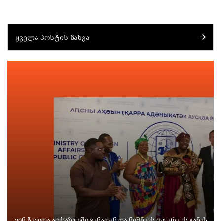
ᲧᲕᲔᲚᲐ ᲞᲝᲡᲢᲘᲡ ᲜᲐᲮᲕᲐ
ვინ ჩავიდა აფხაზეთში განადან და ნიშნავს თუ არა ეს განას