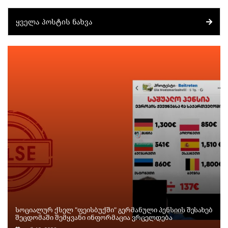
ᲧᲕᲔᲚᲐ ᲞᲝᲡᲢᲘᲡ ᲜᲐᲮᲕᲐ
სოციალურ ქსელ "ფეისბუქში" გერმანული პენსიის შესახებ
შეცდომაში შემყვანი ინფორმაცია ვრცელდება