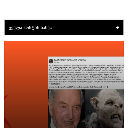
ᲧᲕᲔᲚᲐ ᲞᲝᲡᲢᲘᲡ ᲜᲐᲮᲕᲐ