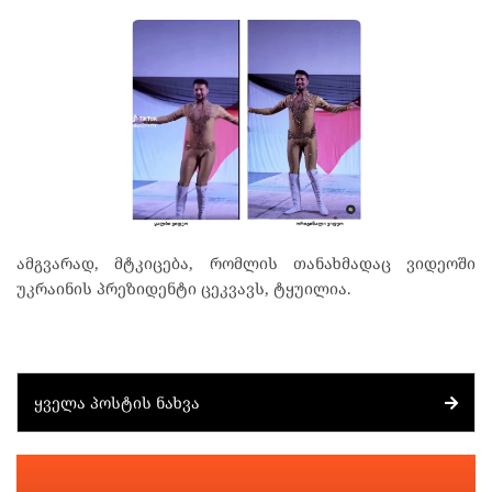
ამგვარად, მტკიცება, რომლის თანახმადაც ვიდეოში
უკრაინის პრეზიდენტი ცეკვავს, ტყუილია.
ᲧᲕᲔᲚᲐ ᲞᲝᲡᲢᲘᲡ ᲜᲐᲮᲕᲐ