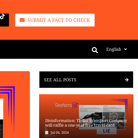
SUBMIT A FACT TO CHECK
English
SEE ALL POSTS
Disinformation: Tbilisi Transport Company
will raffle a one-year free travel card
Jul 04, 2024