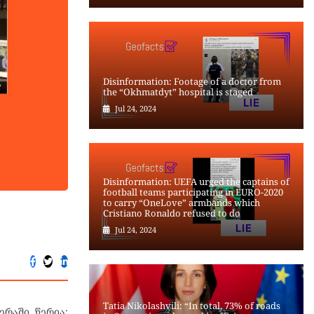
Disinformation: Footage of a doctor from
the “Okhmatdyt” hospital is staged
Jul 24, 2024
Disinformation: UEFA urged the captains of
football teams participating in EURO-2020
to carry “OneLove” armbands which
Cristiano Ronaldo refused to do
Jul 24, 2024
Tatia Nikolashvili: “In total, 73% of roads
რაში წერია: