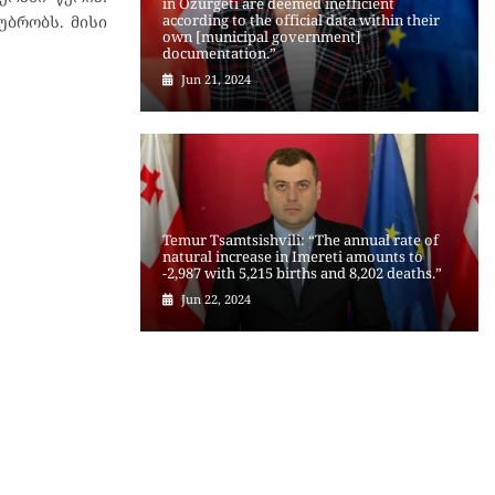
in Ozurgeti are deemed inefficient
according to the official data within their
უბრობს. მისი
own [municipal government]
documentation.”
Jun 21, 2024
Temur Tsamtsishvili: “The annual rate of
natural increase in Imereti amounts to
-2,987 with 5,215 births and 8,202 deaths.”
Jun 22, 2024