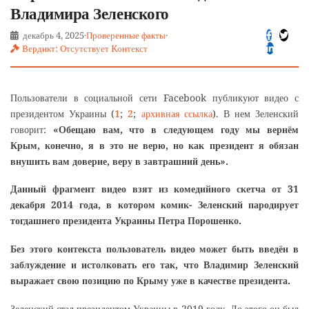
Владимира Зеленского
декабрь 4, 2025
·
Проверенные факты
·
Вердикт: Отсутствует Kонтекст
Пользователи в социальной сети Facebook публикуют видео с
президентом Украины (
1
;
2
;
архивная ссылка
). В нем Зеленский
говорит:
«Обещаю вам, что в следующем году мы вернём
Крым, конечно, я в это не верю, но как президент я обязан
внушить вам доверие, веру в завтрашний день».
Данный фрагмент видео взят из комедийного скетча от 31
декабря 2014 года, в котором комик- Зеленский пародирует
тогдашнего президента Украины Петра Порошенко.
Без этого контекста пользователь видео может быть введён в
заблуждение и истолковать его так, что
Владимир Зеленский
выражает свою позицию по Крыму уже в качестве президента.
Зеленский стал президентом Украины в 2019 году. До этого он был