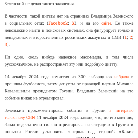
Зеленский не делал такого заявления.
В частности, такой цитаты нет на страницах Владимира Зеленского
в социальных сетях (
Facebook
;
X
), и на его
сайте
. Ее также
невозможно найти в поисковых системах, она фигурирует только в
ненадежных и второстепенных российских аккаунтах и СМИ (
1
;
2
;
3
).
Ни одно, сколь нибудь надежное масс-медиа, в том числе
русскоязычное, не распространяет эту или подобную цитату.
14 декабря 2024 года комиссия из 300 выборщиков
избрала
в
прошлом футболиста, затем депутата от правящей партии Михаила
Кавелашвили президентом Грузии. Владимир Зеленский на это
событие никак не отреагировал.
Зеленский прокомментировал события в Грузии
в интервью
телеканалу CBN
11 декабря 2024 года, заявив, что, по его мнению,
Запад недостаточно сильно отреагировал на ситуацию в Грузии и
попытки России установить контроль над страной:
«Какие