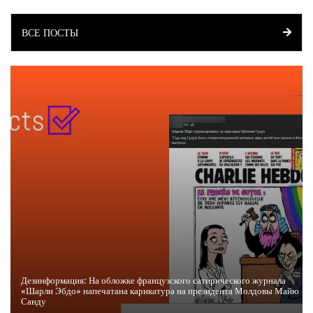
ВСЕ ПОСТЫ
Дезинформация: На обложке французского сатирического журнала
«Шарли Эбдо» напечатана карикатура на президента Молдовы Майю
Санду