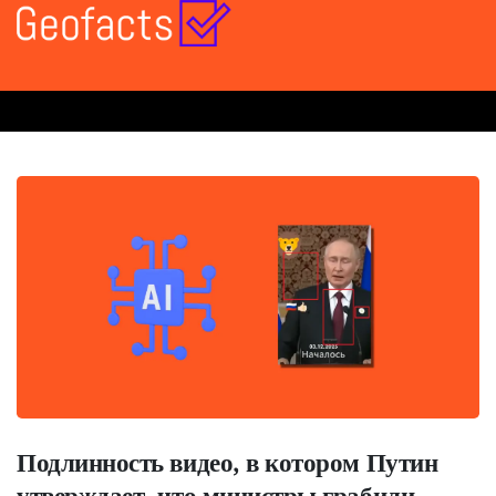
Подлинность видео, в котором Путин
утверждает, что министры грабили