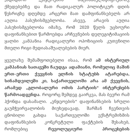
ქმედებებზე და მათ რადიკალურ პოლიტიკურ დღის
წესრიგზე დღემდე არცერთ მათ დამფინანსებელს არ
აუღია პასუხისმგებლობა. ასევე, არავის აუღია
პასუხისმგებლობა იმაზე, რომ 2020 წელს უცხოური
დაფინანსებით წარმოებდა არჩევნების დელეგიტიმაციის
ყალბი კამპანია რადიკალური ოპოზიციის კუთვნილი
მთელი რიგი მედიასაშუალებების მიერ.
ყველაზე შემაშფოთებელი ისაა, რომ
ამ
ისტერიულ
კამპანიას
სათავეში
ჩაუდგა
ადამიანი
,
რომელიც
მაშინ
ერთ
–
ერთი
ქვეყნის
ელჩის
სტატუსს
ატარებდა
,
სინამდვილეში
კი
,
საქართველოში
არა
ამ
ქვეყნის
,
არამედ
„
გლობალური
ომის
პარტიის
“
ინტერესებს
წარმოადგენდა
. როგორც შემდეგ გაირკვა, მას ბევრი რამ
ჰქონდა დასამალი. „ენჯეოების“ დაფინანსების სრული
გაუმჭვირვალობის მიუხედავად, შარშან ჩვენთვის
ცნობილი გახდა საქართველოში ექსტრემიზმის
დაფინანსების კონკრეტული ფაქტების შესახებ,
რომლებიც
რევოლუციური
პროცესების