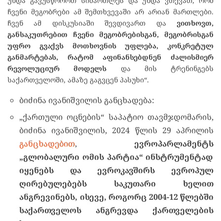
უნდა გავუსწოროთ სიმართლეს და უნდა ვთქვათ, რომ
ჩვენი მეგობრები ამ შემთხვევაში არ არიან მართლები.
ჩვენ ამ დისკუსიაში შევდივართ და
ვითხოვთ
,
განსაკუთრებით
ჩვენი
მეგობრებისგან
,
მეგობრისგან
უფრო
გვაქვს
მოთხოვნის
უფლება
,
კონკრეტულ
განმარტებას
,
რატომ
აფინანსებდნენ
ძალისმიერ
რევოლუციურ
მოდელს
და მის ტრენინგებს
საქართველოში, ამაზე გაგვცენ პასუხი“.
ბიძინა ივანიშვილის განცხადება:
„ქართული ოცნების“ საპატიო თავმჯდომარის,
ბიძინა ივანიშვილის, 2024 წლის 29 აპრილის
განცხადებით
,
ევროპარლამენტს
„
გლობალური
ომის
პარტია
“
ინსტრუმენტად
იყენებს
და
ევროკავშირს
ევროპულ
ღირებულებებს
საკუთარი
ხელით
ანგრევინებს
,
ისევე
,
როგორც
2004-12
წლებში
საქართველოს
ანგრევდა
ქართველების