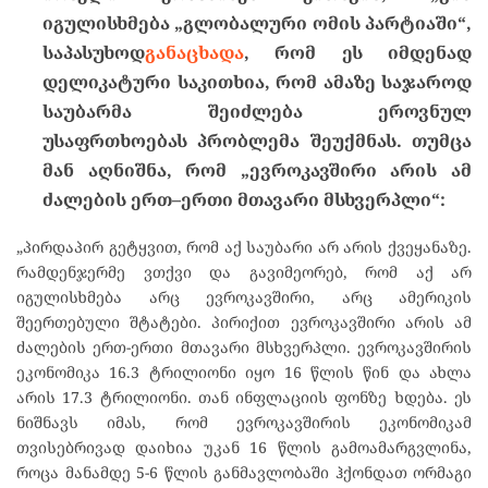
იგულისხმება
„
გლობალური
ომის
პარტიაში
“,
საპასუხოდ
განაცხადა
,
რომ
ეს
იმდენად
დელიკატური
საკითხია
,
რომ
ამაზე
საჯაროდ
საუბარმა
შეიძლება
ეროვნულ
უსაფრთხოებას
პრობლემა
შეუქმნას
.
თუმცა
მან
აღნიშნა
,
რომ
„
ევროკავშირი
არის
ამ
ძალების
ერთ
–
ერთი
მთავარი
მსხვერპლი
“:
„პირდაპირ გეტყვით, რომ აქ საუბარი არ არის ქვეყანაზე.
რამდენჯერმე ვთქვი და გავიმეორებ, რომ აქ არ
იგულისხმება არც ევროკავშირი, არც ამერიკის
შეერთებული შტატები. პირიქით ევროკავშირი არის ამ
ძალების ერთ-ერთი მთავარი მსხვერპლი. ევროკავშირის
ეკონომიკა 16.3 ტრილიონი იყო 16 წლის წინ და ახლა
არის 17.3 ტრილიონი. თან ინფლაციის ფონზე ხდება. ეს
ნიშნავს იმას, რომ ევროკავშირის ეკონომიკამ
თვისებრივად დაიხია უკან 16 წლის გამოამარგვლინა,
როცა მანამდე 5-6 წლის განმავლობაში ჰქონდათ ორმაგი