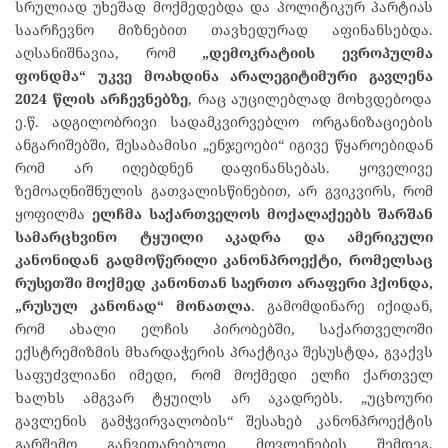
სრულიად უხეშად მოქმედებდა და პოლიტიკურ პარტიას
საარჩევნო მიზნებით თავხედურად აფინანსებდა.
აღსანიშნავია, რომ
„
დემოკრატიის
ევროპულმა
ფონდმა
“
უკვე
მოახდინა
არალეგიტიმური
გავლენა
2024
წლის
არჩევნებზე
, რაც აუცილებლად მოხვდებოდა
ე.წ. ადგილობრივი სადამკვირვებლო ორგანიზაციების
ანგარიშებში, შესაბამისი „ენჯეოები“ იგივე წყაროებიდან
რომ არ იღებდნენ დაფინანსებას. ყოველივე
ზემოაღნიშნულის გათვალისწინებით, არ გვიკვირს, რომ
ყოფილმა
ელჩმა
საქართველოს
მოქალაქეებს
შარშან
სამარცხვინო
ტყუილი
აკადრა
და
ამერიკული
კანონიდან
გადმოწერილი
კანონპროექტი
,
რომელსაც
რუსეთში
მოქმედ
კანონთან
საერთო
არაფერი
ჰქონდა
,
„
რუსულ
კანონად
“
მონათლა
. გამომდინარე იქიდან,
რომ ახალი ელჩის პირობებში, საქართველოში
ექსტრემიზმის მხარდაჭერის პრაქტიკა შესუსტდა, გვაქვს
საფუძვლიანი იმედი, რომ მოქმედი ელჩი ქართველ
ხალხს ამგვარ ტყუილს არ აკადრებს. „უცხოური
გავლენის გამჭვირვალობის“ შესახებ კანონპროექტის
გარშემო განვითარებული მოვლენების შემდეგ,