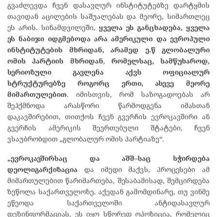
გვაძლევდა ჩვენ დასავლურ ინსტიტუტებზე დარტყმის
თავიდან აცილების საშუალებას და მეორე, სიმართლეც
ეს არის. სინამდვილეში,
ყველა
ეს
განცხადება
,
ყველა
ეს
ნაბიჯი
იდგმებოდა
არა
ამერიკული
და
ევროპული
ინსტიტუტების
მხრიდან
,
არამედ
ე
.
წ
გლობალური
ომის
პარტიის
მხრიდან
,
რომელსაც
,
სამწუხაროდ
,
სერიოზული
გავლენა
აქვს
ოფიციალურ
სტრუქტურებზე
როგორც
ერთი
,
ასევე
მეორე
მიმართულებით
. იმისთვის, რომ საზოგადოებას არ
შეჰქმნოდა არასწორი წარმოდგენა იმასთან
დაკავშირებით, თითქოს ჩვენ გვერჩის ევროკავშირი ან
გვერჩის ამერიკის შეერთებული შტატები, ჩვენ
ვსაუბრობდით „გლობალურ ომის პარტიაზე“.
„
ევროკავშირსაც
და
აშშ
–
საც
სჭირდება
დეოლიგარქიზაცია
და იმედი მაქვს, პროცესები ამ
მიმართულებით წარიმართება, შესაბამისად, შემცირდება
ზეწოლა საქართველოზე. აქედან გამომდინარე, თუ ვინმე
ეწეოდა საქართველოში ანტიდასავლურ
დეზინფორმაციას, ეს იყო სწორედ ოპოზიცია, რომელიც