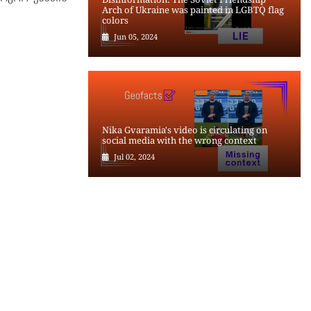
Arch of Ukraine was painted in LGBTQ flag
colors
Jun 05, 2024
Nika Gvaramia's video is circulating on
social media with the wrong context
Jul 02, 2024