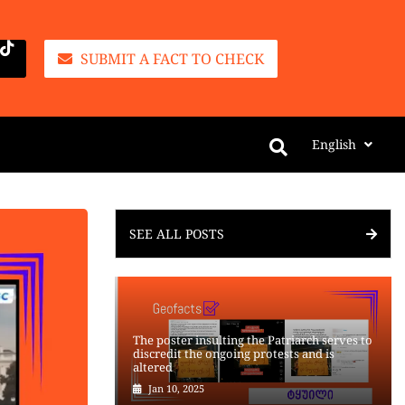
SUBMIT A FACT TO CHECK
English
SEE ALL POSTS
The poster insulting the Patriarch serves to
discredit the ongoing protests and is
altered
Jan 10, 2025