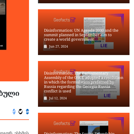
Disinformation: UN Agenda 2030 and the
summit planned in September aim to
create a world government
Jun 27, 2024
Disinformation: The Parliamentary
Assembly of the OSCE adopted a resolution
in which the formulation preferred by
Russia regarding the Georgia-Russia
ებული
conflict is used
Jul 12, 2024
როგორ ესხმის
Disinformation: The Soviet Friendship