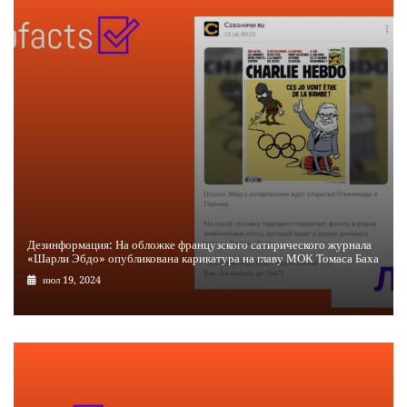
Дезинформация: На обложке французского сатирического журнала
«Шарли Эбдо» опубликована карикатура на главу МОК Томаса Баха
июл 19, 2024