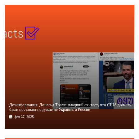
Дезинформация: Дональд Трамп-младший считает, что США должны
были поставлять оружие не Украине, а России
фев 27, 2025