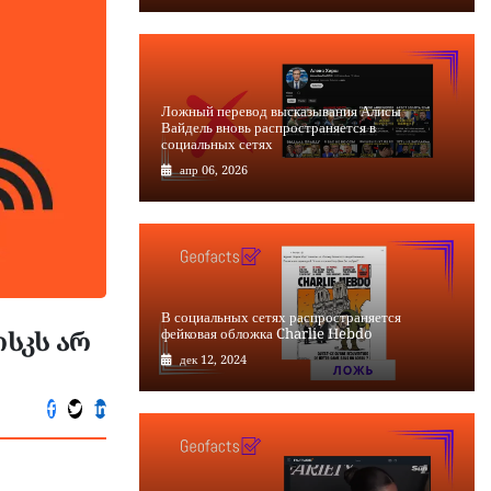
Ложный перевод высказывания Алисы
Вайдель вновь распространяется в
социальных сетях
апр 06, 2026
В социальных сетях распространяется
სკს არ
фейковая обложка Charlie Hebdo
дек 12, 2024