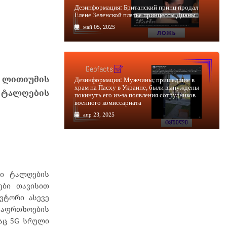
Дезинформация: Британский принц продал
Елене Зеленской платье принцессы Дианы
май 05, 2025
 ლითიუმის
Дезинформация: Мужчины, пришедшие в
храм на Пасху в Украине, были вынуждены
ტალღების
покинуть его из-за появления сотрудников
военного комиссариата
апр 23, 2025
რი ტალღების
ები თავისით
ვტორი ასევე
უსაფრთხოების
რაც 5G სრული