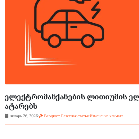
ელექტრომანქანების ლითიუმის ელე
ატარებს
январь 26, 2026
·
Вердикт: Газетная статья
·
Изменение климата