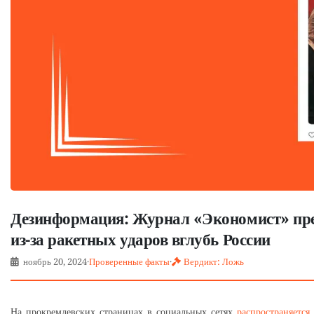
Дезинформация: Журнал «Экономист» пре
из-за ракетных ударов вглубь России
ноябрь 20, 2024
·
Проверенные факты
·
Вердикт: Ложь
На прокремлевских страницах в социальных сетях
распространяется