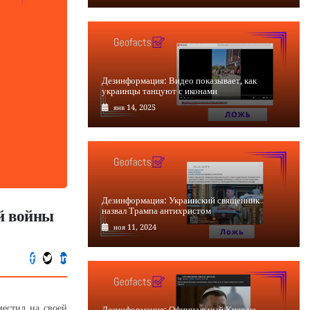
Дезинформация: Видео показывает, как
украинцы танцуют с иконами
янв 14, 2025
Дезинформация: Украинский священник
й войны
назвал Трампа антихристом
ноя 11, 2024
естил на своей
Дезинформация: Официальный Киев не