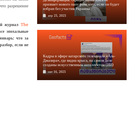
признает нового папу римского, если он будет
 что разрешение
избран без участия Украины
апр 25, 2025
кий журнал
The
се эпохальные
нварь: что за
азбор, если не
Кадры в эфире катарского телеканала «Аль-
Джазира», где видна крыса, на самом деле
созданы искусственным интеллектом (ИИ)
окт 16, 2025